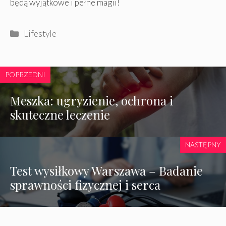
będą wyjątkowe i pełne magii!
Kategorie
Lifestyle
POPRZEDNI
Meszka: ugryzienie, ochrona i
skuteczne leczenie
NASTĘPNY
Test wysiłkowy Warszawa – Badanie
sprawności fizycznej i serca