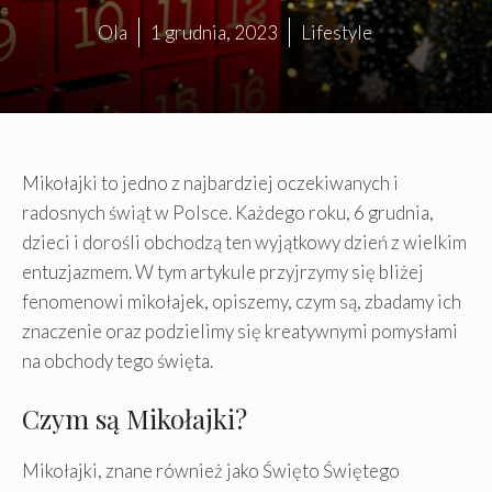
Ola
1 grudnia, 2023
Lifestyle
Mikołajki to jedno z najbardziej oczekiwanych i
radosnych świąt w Polsce. Każdego roku, 6 grudnia,
dzieci i dorośli obchodzą ten wyjątkowy dzień z wielkim
entuzjazmem. W tym artykule przyjrzymy się bliżej
fenomenowi mikołajek, opiszemy, czym są, zbadamy ich
znaczenie oraz podzielimy się kreatywnymi pomysłami
na obchody tego święta.
Czym są Mikołajki?
Mikołajki, znane również jako Święto Świętego