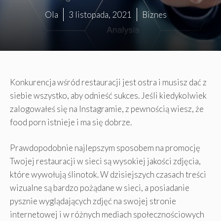
Ola
3 listopada, 2021
Biznes
Konkurencja wśród restauracji jest ostra i musisz dać z
siebie wszystko, aby odnieść sukces. Jeśli kiedykolwiek
zalogowałeś się na Instagramie, z pewnością wiesz, że
food porn istnieje i ma się dobrze.
Prawdopodobnie najlepszym sposobem na promocję
Twojej restauracji w sieci są wysokiej jakości zdjęcia,
które wywołują ślinotok. W dzisiejszych czasach treści
wizualne są bardzo pożądane w sieci, a posiadanie
pysznie wyglądających zdjęć na swojej stronie
internetowej i w różnych mediach społecznościowych