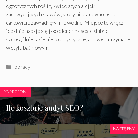
egzotycznych roślin, kwiecistych alejek i
zachwycających stawów, którymi już dawno temu
całkowicie zawładnęły lilie wodne. Miejsce to wręcz
idealnie nadaje się jako plener na sesje ślubne,
szczególnie takie nieco artystyczne, a nawet utrzymane
w stylu baśniowym.
Kategorie
porady
POPRZEDNI
Ile kosztuje audyt SEO?
NASTĘPNY