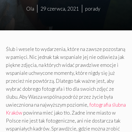
Ola
29 czerwca, 2021
porady
Ślub i wesele to wydarzenia, które na zawsze pozostaną
w pamięci. Nic jednak tak wspaniale jej nie odświeża jak
piękne zdjęcia, na których widać prawdziwe emocje i
wspaniale uchwycone momenty, które nigdy się już
przecież nie powtórzą. Dlatego tak ważne jest, aby
wybrać dobrego fotografa i tło dla swoich zdjęć ze
ślubu. Aby Wasza wspólna podróż przez życie była
uwieczniona na najwyższym poziomie,
fotografia ślubna
Kraków
powinna mieć jako tło. Żadne inne miasto w
Polsce nie jest tak fotogeniczne, ani nie dostarcza tak
wspaniałych kadrów. Sprawdźcie, gdzie można zrobić