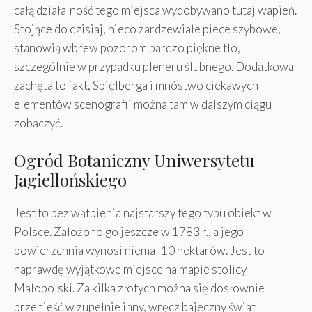
całą działalność tego miejsca wydobywano tutaj wapień.
Stojące do dzisiaj, nieco zardzewiałe piece szybowe,
stanowią wbrew pozorom bardzo piękne tło,
szczególnie w przypadku pleneru ślubnego. Dodatkowa
zachęta to fakt, Spielberga i mnóstwo ciekawych
elementów scenografii można tam w dalszym ciągu
zobaczyć.
Ogród Botaniczny Uniwersytetu
Jagiellońskiego
Jest to bez wątpienia najstarszy tego typu obiekt w
Polsce. Założono go jeszcze w 1783 r., a jego
powierzchnia wynosi niemal 10 hektarów. Jest to
naprawdę wyjątkowe miejsce na mapie stolicy
Małopolski. Za kilka złotych można się dosłownie
przenieść w zupełnie inny, wręcz bajeczny świat