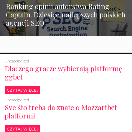
Ranking opinii autorstwa Rating
Captain. Dziesięć najlepszych polskich
agencji SEO
Uncategorized
Dlaczego gracze wybierają platformę
ggbet
CZYTAJ WIĘCEJ
Uncategorized
Sve što treba da znate o Mozzartbet
platformi
CZYTAJ WIĘCEJ