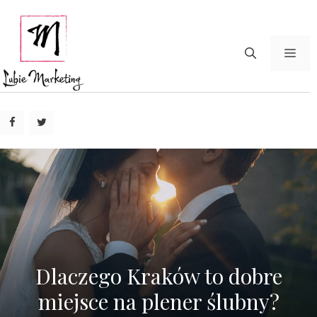
Przejdź
do
treści
ME
Dlaczego Kraków to dobre
miejsce na plener ślubny?